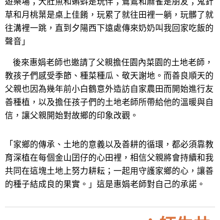
遊樂場；大肚魚和蝌蚪是玩伴；鷺鷥和麻雀是朋友；鬼針
草和月桃葉是桌上佳餚，玩累了就往田裡一躺，玩髒了就
往溝裡一跳，直到夕陽西下遠處傳來奶奶叫我回家吃飯的
聲音」
後來惠娟老師也邀請了父親擔任園內菜園的土地老師，
教孩子們感受季節、種菜種瓜、敬天謝地。而善良順天的
父親也因為幾年前小白鶴意外造訪自家農田而開始進行友
善種植，以及擔任孩子們的土地老師所帶給他的溫暖與自
信，讓父親開始對故鄉的印象改觀。
「家鄉的傳承、土地的意義以及善耕的循環，都必須靠教
育深植在每個金山囝仔的心田裡，相信父親將會持續和我
共同在這塊土地上努力耕耘；一起用守護家鄉的心，讓善
的種子結成良的果實。」這是惠娟老師對自己的承諾。