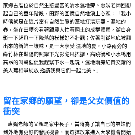
家鄉古厝位於自然生態豐富的清水濕地旁。惠娟老師回想
起自己的童年階段，田野的回憶自然地湧上心頭：「我小
時候就是在這片富有自然生態的溼地打滾玩耍。濕地的
春，坐在田埂旁看著跟農人忙著翻土的成群鷺鷥，潔白身
影一下起飛一下降落的模樣好不壯觀；佐著剛從地底被翻
出來的新鮮土壤味，是一大享受 濕地的夏，小路兩旁的
綠竹林在豔陽的照耀下光影隨風搖擺，高蹺鴴和小水鴨用
高昂的叫聲催促我趕緊下水一起玩，濕地兩旁紅黃交錯的
美人蕉相爭綻放 邀請我與它們一起比美。」
留在家鄉的願望，卻是父女價值的
衝突
惠娟老師的父親是家中長子，當時為了讓自己的弟妹們
到外地有更好的發展機會，而選擇放棄進入大學機會開始