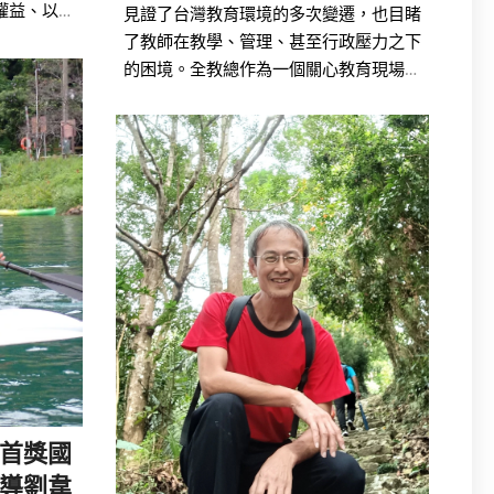
權益、以及
見證了台灣教育環境的多次變遷，也目睹
責任等等，
了教師在教學、管理、甚至行政壓力之下
都需要一把
的困境。全教總作為一個關心教育現場、
也正因如此
捍衛教師權益的工會組織，提供了一個重
退，頓時也
要的平台，使教師們能夠為改善教育環境
量需要有正
共同努力。
國首獎國
導劉韋