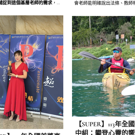
捕捉到這個基層老師的需求
，隨
會老師能明確說出法條、教師
積極的爭取行動。他們找議員、
行政該做的協調、老師該有的
，更到教育部遞送陳情書，成功
頓時才知道原來所有的亮麗，
臺閩地區教師介聘辦法」中的一
無形的尺在彼此心中衡量著，
項關鍵但書。
的遊戲規範，才讓大家有所進
才明白，正義需要被維護，力
義把持。
【SUPER】113年全
中組：攀登心靈的嚮