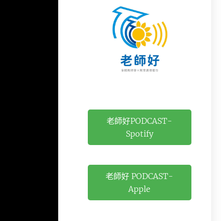
老師好PODCAST-
Spotify
老師好 PODCAST-
Apple