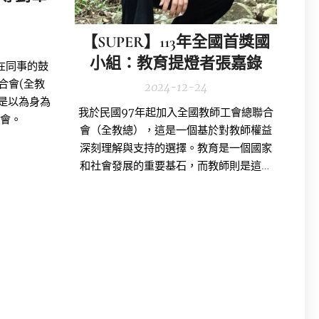
【SUPER】113年全國首獎國
小組：教育提燈者張嘉錄
在同事的鼓
合會(全教
2024-12-24
是以為身為
我於民國97年起加入全國教師工會總聯合
工會。
會（全教總），這是一個基於對教師權益
深刻理解與支持的選擇。教育是一個國家
和社會發展的重要基石，而教師則是這一
基石的守護者。
然而，在當前的教育環境
中，教師面臨著各種挑戰，包括工作壓
力、薪資待遇及專業發展等問題。正因如
此，我認為加入全教總是捍衛教師權益的
必然之舉。