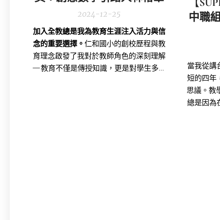
【
SU
2024-12-25
中職
加入全教總是我為教育生涯注入活力與信
念的重要選擇。
仁和國小的創校歷程與教
育理念啟發了我對於教師角色的深刻理解
當我從講
—教育不僅是傳授知識，更是對學生多元
短的四年
發展的承諾。然而，在教學與行政壓力不
思議。教
斷提升的環境中，教師需要一個堅實的後
總是因為
盾，而全教總正是提供這樣支持的組織。
霸凌和羞
但又不想
份教育的
夠幫到孩