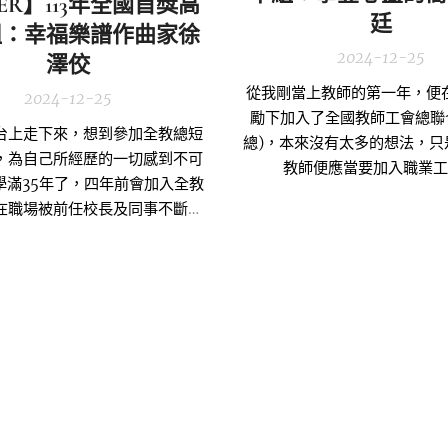
PER】113年全國首獎高
廷
組：幸福樂譜作曲家徐
2024-12-25
澤佼
從我剛當上教師的第一年，便
2024-12-25
勵下加入了全國教師工會總聯
台上走下來，想到參加全教總短
總)，本來沒有太多的想法，只
，為自己所經歷的一切感到不可
教師便應當要加入職業
學滿35年了，四年前會加入全教
在職場被前任校長及同事不斷地
辱。真的是走投無路，身心俱疲
退休，因為覺得自己非常認同這
志業。能夠發揮自己的價值也能
子，為了一個過客，放棄講台，
我以後一定會後悔。