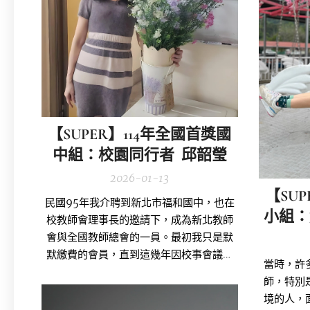
【SUPER】114年全國首獎國
中組：校園同行者 邱韶瑩
2026-01-13
【SU
民國95年我介聘到新北市福和國中，也在
小組：
校教師會理事長的邀請下，成為新北教師
會與全國教師總會的一員。最初我只是默
默繳費的會員，直到這幾年因校事會議與
當時，許
擔任校教師會理事長，親身參與校內外會
師，特別
務後，才深切體會，全教總不只是組織，
境的人，
而是一股守護教師的力量。