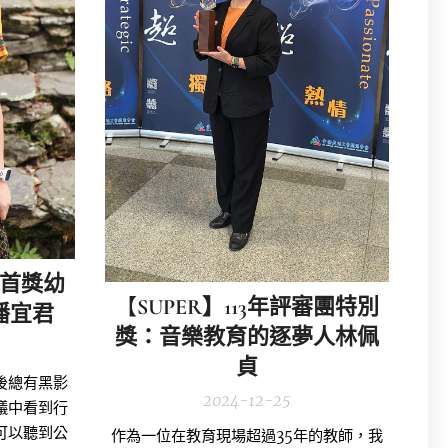
國首獎幼
【
SUPER】113年評審團特別
潘宜君
獎：音樂教育的逐夢人林佩
貞
後總有黑影
2024-12-25
議中看到行
可以聽到公
作為一位在教育現場超過35年的教師，我