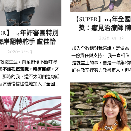
【
SUPER】114年
獎：癒見治療師 
PER】114年評審團特別
2026-01-13
海岸翻轉舵手 盧佳怡
加入全教總對我來說，是做為
2026-01-13
一份責任與支持。 我一直相信
入教職生涯，前輩們便不斷叮嚀
是課堂上的事，更是一種集體
師不該孤軍奮戰，唯有團結，才
師在教室裡努力教書育人，但
」
那時的我，還不太明白這句話
育體系中，也需要有一個團體
就這樣懵懵懂懂地加入了全國教
發聲，守護教育的價值與
聯合會。
走入全教總後，我才真
到它為教師群體所做的努力與堅
持。