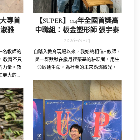
全國大專首
【SUPER】114年全國首獎高
陳淑雅
中職組：板金塑形師 張宇泰
2026-01-13
一名教師的
自踏入教育現場以來，我始終相信-教師，
，教育不只
是一群默默在歲月裡築基的耕耘者，用生
的力量。教
命啟迪生命，為社會的未來點燃微光。
在更大的教
，能替教師
專業。