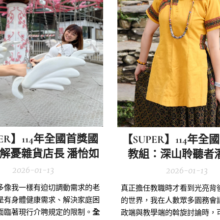
PER】114年全國首獎國
【SUPER】114年全
解憂雜貨店長 潘怡如
教組：深山聆聽者
2026-01-13
2026-01-13
多像我一樣有迫切調動需求的老
真正擔任教職時才看到光亮背
是有身體健康需求、解決家庭困
的世界，我在人數眾多園務會
面臨著現行介聘規定的限制。
全
政端與教學端的斡旋討論時，