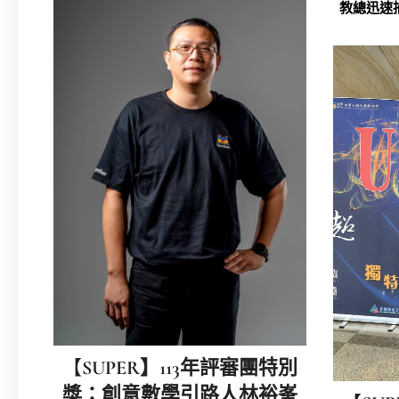
教總迅速
即啟動了
立委商談
恢復了「
【
SUPER】113年評審團特別
獎：創意數學引路人林裕峯