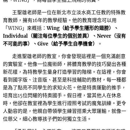
稱「WING」，為每個學生插上飛翔的羽翼。
王聖雄老師是一位在新北市立淡水商工任教的特殊教
育教師，擁有16年的教學經驗。他的教育理念可以用
「WING」來概括：
Wing（給予學生隱形的翅膀）、
Individual（關注每位學生的個別差異）、Never（沒有
不可能的事）、Give（給予學生自學機會）
。
走進聖雄老師的教室，你會發現這裡是一個充滿創意
的實驗室。他像一位魔術師，將體育教學的技巧變出各種
新花樣，為特教學生量身打造學習的階梯。在這裡，你會
看到國字版、注音版、甚至是科技輔助的教材，每一種都
是為了點亮不同學生的求知火花。他是特奧運動的推手，
培育出15位閃耀的特奧國手。假日裡，當其他人在休息
時，他卻在教室裡為學生進行證照考試的魔鬼訓練。更令
人動容的是，他親自帶領學生練習搭乘大眾運輸，就像一
位慈父，細心教導孩子們如何獨立生活。