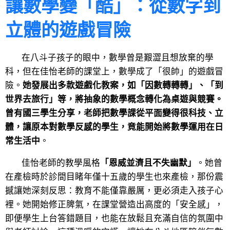
讓數學變「酷」：從數字到
立體的遊戲冒險
在八斗子孩子的眼中，數學曾是艱澀且想放棄的學
科，但在佳怡老師的課堂上，數學成了「很帥」的遊戲冒
險。
她發展出多款遊戲化教案，如「因數轉轉轉」、「到
世界去旅行」等，將抽象的數學概念轉化為桌遊與競賽。
曾有國三學生分享，老師把數學課從平面變得很科技、立
體，讓原本對數學反感的學生，竟能開始將數學運用在日
常生活中
。
佳怡老師的教學風格
「恩威並濟且不失幽默」
。她曾
在產檢時於診間目睹年僅十五歲的學生也來產檢，那份震
撼讓她深刻反思：教育不能僅靠嚴厲，更必須走入孩子心
裡。她開始修正脾氣，在課堂營造出高度的「安全感」，
即便學生上台答錯題目，也能在放鬆且充滿自信的氛圍中