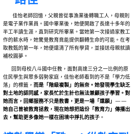
佳怡老師回憶，父親曾從事漁業後轉職工人，母親則
是電子業作業員。國中畢業後，她便開啟了長達十多年的
半工半讀生涯，直到研究所畢業。當她第一次接過家教工
作的薪水時，她驚覺教育竟能提供翻轉生命的可能。在考
取教甄的第一年，她便還清了所有學貸，並接送母親就讀
補校圓夢。
回到母校八斗國中任教，面對高達三分之一比例的原
住民學生與眾多弱勢家庭，佳怡老師看到的不是「學力低
落」的標籤，
而是「階級複製」的無奈。她發現學生缺乏
對土地的認同感，家長忙於生計也無法兼顧孩子學習。對
她而言，回鄉服務不只是教書，更是一場「還願」——
她自己曾被教育拯救，現在她想把這份「教育力」傳播出
去，幫助更多像她一樣在困境中掙扎的孩子
。