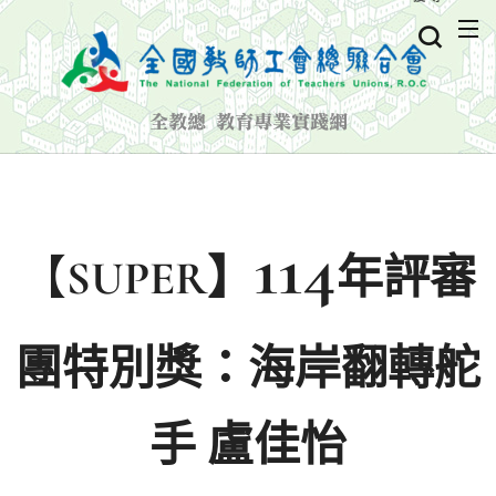
全教總 教育專業實踐網
114
【
SUPER】
年評審
團特別獎：海岸翻轉舵
手 盧佳怡