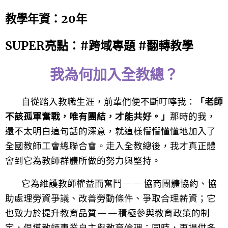
教學年資：20年
SUPER亮點：
#跨域專題 #翻轉教學
我為何加入全教總？
自從踏入教職生涯，前輩們便不斷叮嚀我：
「老師
不該孤軍奮戰，唯有團結，才能共好。」
那時的我，
還不太明白這句話的深意，就這樣懵懵懂懂地加入了
全國教師工會總聯合會。
走入全教總後，我才真正體
會到它為教師群體所做的努力與堅持。
它為維護教師權益而奮鬥——協商團體協約、協
助處理勞資爭議、改善勞動條件、爭取合理薪資；
它
也致力於提升教育品質——積極參與教育政策的制